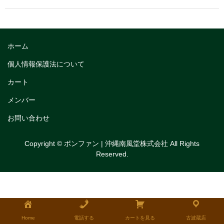
トリフルガナッシュ
トリフルガナッシュケーキ12cm
ホーム
トリフルガナッシュケーキ15cm
個人情報保護法について
トリフルガナッシュケーキ18cm
カート
生チョコケーキ
メンバー
生チョコケーキ18cm
お問い合わせ
生チョコケーキ12cm
Copyright © ボンファン | 沖縄南風堂株式会社 All Rights
Reserved.
チョコシフォンケーキ
フルーツタルト
タルトレット
全国発送可能ギフト商品
Home
電話する
カートを見る
古波蔵店