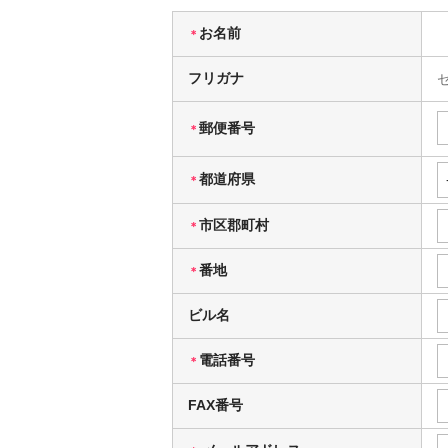
お名前
＊
フリガナ
郵便番号
＊
都道府県
＊
市区郡町村
＊
番地
＊
ビル名
電話番号
＊
FAX番号