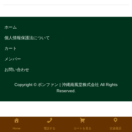
トリフルガナッシュ
トリフルガナッシュケーキ12cm
ホーム
トリフルガナッシュケーキ15cm
個人情報保護法について
トリフルガナッシュケーキ18cm
カート
生チョコケーキ
メンバー
生チョコケーキ18cm
お問い合わせ
生チョコケーキ12cm
Copyright © ボンファン | 沖縄南風堂株式会社 All Rights
Reserved.
チョコシフォンケーキ
フルーツタルト
タルトレット
全国発送可能ギフト商品
Home
電話する
カートを見る
古波蔵店