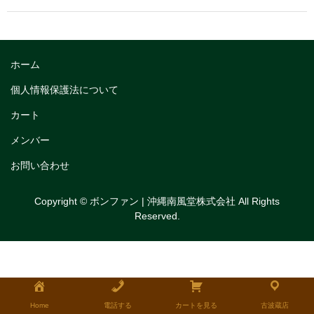
トリフルガナッシュ
トリフルガナッシュケーキ12cm
ホーム
トリフルガナッシュケーキ15cm
個人情報保護法について
トリフルガナッシュケーキ18cm
カート
生チョコケーキ
メンバー
生チョコケーキ18cm
お問い合わせ
生チョコケーキ12cm
Copyright © ボンファン | 沖縄南風堂株式会社 All Rights
Reserved.
チョコシフォンケーキ
フルーツタルト
タルトレット
全国発送可能ギフト商品
Home
電話する
カートを見る
古波蔵店