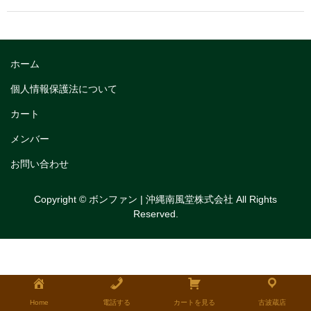
トリフルガナッシュ
トリフルガナッシュケーキ12cm
ホーム
トリフルガナッシュケーキ15cm
個人情報保護法について
トリフルガナッシュケーキ18cm
カート
生チョコケーキ
メンバー
生チョコケーキ18cm
お問い合わせ
生チョコケーキ12cm
Copyright © ボンファン | 沖縄南風堂株式会社 All Rights
Reserved.
チョコシフォンケーキ
フルーツタルト
タルトレット
全国発送可能ギフト商品
Home
電話する
カートを見る
古波蔵店