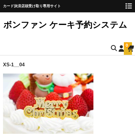
カード決済店頭受け取り専用サイト
ボンファン ケーキ予約システム
0
ホーム
XS-1__04
お誕生日ケーキのご予約
ショートケーキ
ショートケーキ12cm(5名様用)
ショートケーキ15cm(8名様用)
ショートケーキ18cm(10名様用)