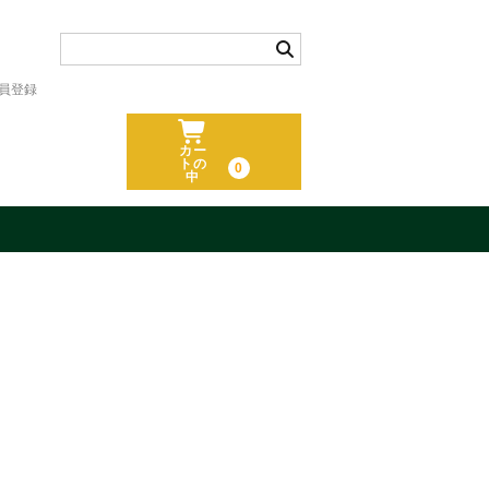
員登録
カー
トの
0
中