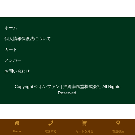
トリフルガナッシュ
トリフルガナッシュケーキ12cm
ホーム
トリフルガナッシュケーキ15cm
個人情報保護法について
トリフルガナッシュケーキ18cm
カート
生チョコケーキ
メンバー
生チョコケーキ18cm
お問い合わせ
生チョコケーキ12cm
Copyright © ボンファン | 沖縄南風堂株式会社 All Rights
Reserved.
チョコシフォンケーキ
フルーツタルト
タルトレット
全国発送可能ギフト商品
Home
電話する
カートを見る
古波蔵店