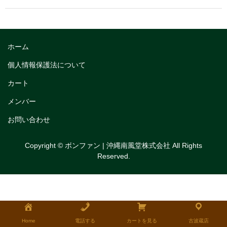
トリフルガナッシュ
トリフルガナッシュケーキ12cm
ホーム
トリフルガナッシュケーキ15cm
個人情報保護法について
トリフルガナッシュケーキ18cm
カート
生チョコケーキ
メンバー
生チョコケーキ18cm
お問い合わせ
生チョコケーキ12cm
Copyright © ボンファン | 沖縄南風堂株式会社 All Rights
Reserved.
チョコシフォンケーキ
フルーツタルト
タルトレット
全国発送可能ギフト商品
Home
電話する
カートを見る
古波蔵店