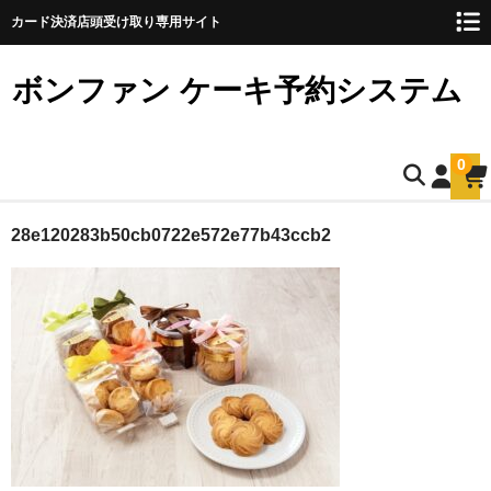
カード決済店頭受け取り専用サイト
ボンファン ケーキ予約システム
0
ホーム
28e120283b50cb0722e572e77b43ccb2
お誕生日ケーキのご予約
ショートケーキ
ショートケーキ12cm(5名様用)
ショートケーキ15cm(8名様用)
ショートケーキ18cm(10名様用)