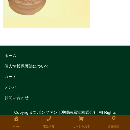
トリフルガナッシュ
トリフルガナッシュケーキ12cm
トリフルガナッシュケーキ15cm
トリフルガナッシュケーキ18cm
生チョコケーキ
ホーム
生チョコケーキ18cm
個人情報保護法について
カート
生チョコケーキ12cm
メンバー
チョコシフォンケーキ
お問い合わせ
フルーツタルト
Copyright © ボンファン | 沖縄南風堂株式会社 All Rights
タルトレット
Reserved.
全国発送可能ギフト商品
Home
電話する
カートを見る
古波蔵店