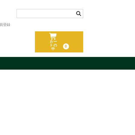
員登録
カー
トの
0
中