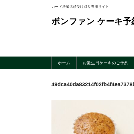
カード決済店頭受け取り専用サイト
ボンファン ケーキ予
ホーム
お誕生日ケーキのご予約
49dca40da83214f02fb4f4ea7378