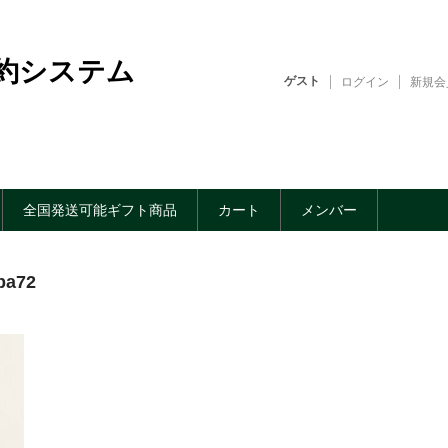
約システム
ゲスト
ログイン
新規会
全国発送可能ギフト商品
カート
メンバー
ba72