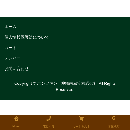
トリフルガナッシュ
トリフルガナッシュケーキ12cm
ホーム
トリフルガナッシュケーキ15cm
個人情報保護法について
トリフルガナッシュケーキ18cm
カート
生チョコケーキ
メンバー
生チョコケーキ18cm
お問い合わせ
生チョコケーキ12cm
Copyright © ボンファン | 沖縄南風堂株式会社 All Rights
Reserved.
チョコシフォンケーキ
フルーツタルト
タルトレット
全国発送可能ギフト商品
Home
電話する
カートを見る
古波蔵店