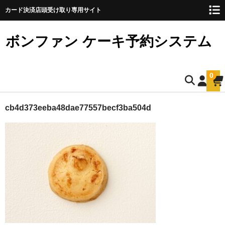
カード決済店頭受け取り専用サイト
ボンファン ケーキ予約システム
0
ホーム
cb4d373eeba48dae77557becf3ba504d
お誕生日ケーキのご予約
ショートケーキ
ショートケーキ12cm(5名様用)
ショートケーキ15cm(8名様用)
ショートケーキ18cm(10名様用)