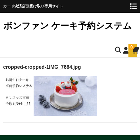
カード決済店頭受け取り専用サイト
ボンファン ケーキ予約システム
0
ホーム
cropped-cropped-1IMG_7684.jpg
お誕生日ケーキのご予約
ショートケーキ
ショートケーキ12cm(5名様用)
ショートケーキ15cm(8名様用)
ショートケーキ18cm(10名様用)