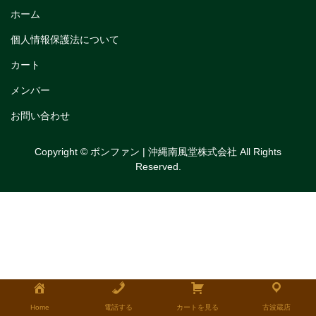
トリフルガナッシュ
ホーム
個人情報保護法について
トリフルガナッシュケーキ12cm
カート
トリフルガナッシュケーキ15cm
メンバー
トリフルガナッシュケーキ18cm
お問い合わせ
生チョコケーキ
Copyright © ボンファン | 沖縄南風堂株式会社 All Rights
生チョコケーキ18cm
Reserved.
生チョコケーキ12cm
チョコシフォンケーキ
フルーツタルト
タルトレット
全国発送可能ギフト商品
Home
電話する
カートを見る
古波蔵店