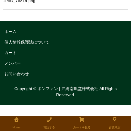
1IMG_76814.png
トリフルガナッシュ
トリフルガナッシュケーキ12cm
トリフルガナッシュケーキ15cm
ホーム
トリフルガナッシュケーキ18cm
個人情報保護法について
カート
生チョコケーキ
メンバー
生チョコケーキ18cm
お問い合わせ
生チョコケーキ12cm
Copyright © ボンファン | 沖縄南風堂株式会社 All Rights
チョコシフォンケーキ
Reserved.
フルーツタルト
タルトレット
全国発送可能ギフト商品
Home
電話する
カートを見る
古波蔵店