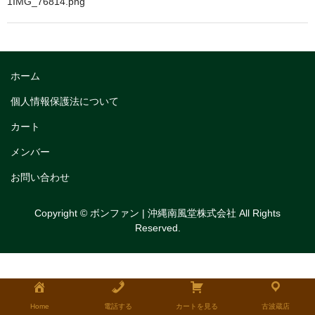
1IMG_76814.png
トリフルガナッシュ
トリフルガナッシュケーキ12cm
トリフルガナッシュケーキ15cm
ホーム
トリフルガナッシュケーキ18cm
個人情報保護法について
カート
生チョコケーキ
メンバー
生チョコケーキ18cm
お問い合わせ
生チョコケーキ12cm
Copyright © ボンファン | 沖縄南風堂株式会社 All Rights
チョコシフォンケーキ
Reserved.
フルーツタルト
タルトレット
全国発送可能ギフト商品
Home
電話する
カートを見る
古波蔵店