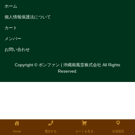
トリフルガナッシュ
ホーム
個人情報保護法について
トリフルガナッシュケーキ12cm
カート
トリフルガナッシュケーキ15cm
メンバー
トリフルガナッシュケーキ18cm
お問い合わせ
生チョコケーキ
Copyright © ボンファン | 沖縄南風堂株式会社 All Rights
生チョコケーキ18cm
Reserved.
生チョコケーキ12cm
チョコシフォンケーキ
フルーツタルト
タルトレット
全国発送可能ギフト商品
Home
電話する
カートを見る
古波蔵店