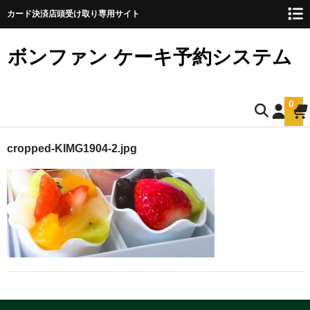
カード決済店頭受け取り専用サイト
ボンファン ケーキ予約システム
0
ホーム
cropped-KIMG1904-2.jpg
お誕生日ケーキのご予約
ショートケーキ
ショートケーキ12cm(5名様用)
ショートケーキ15cm(8名様用)
ショートケーキ18cm(10名様用)