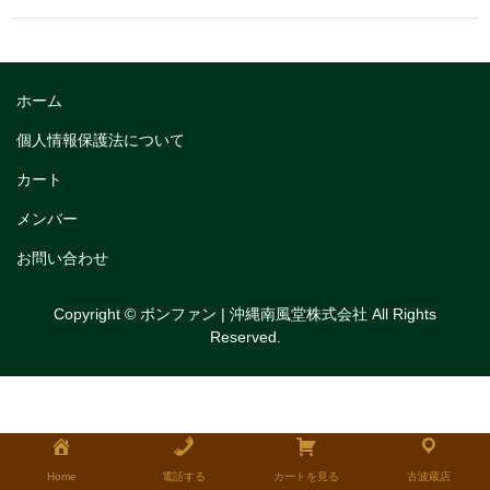
トリフルガナッシュ
トリフルガナッシュケーキ12cm
ホーム
トリフルガナッシュケーキ15cm
個人情報保護法について
トリフルガナッシュケーキ18cm
カート
生チョコケーキ
メンバー
生チョコケーキ18cm
お問い合わせ
生チョコケーキ12cm
Copyright © ボンファン | 沖縄南風堂株式会社 All Rights
Reserved.
チョコシフォンケーキ
フルーツタルト
タルトレット
全国発送可能ギフト商品
Home
電話する
カートを見る
古波蔵店