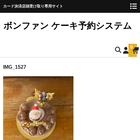
カード決済店頭受け取り専用サイト
ボンファン ケーキ予約システム
0
ホーム
IMG_1527
お誕生日ケーキのご予約
ショートケーキ
ショートケーキ12cm(5名様用)
ショートケーキ15cm(8名様用)
ショートケーキ18cm(10名様用)