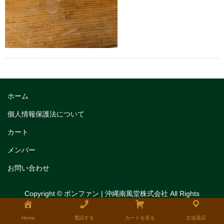
トリフルガナッシュ
トリフルガナッシュケーキ12cm
トリフルガナッシュケーキ15cm
トリフルガナッシュケーキ18cm
生チョコケーキ
ホーム
生チョコケーキ18cm
個人情報保護法について
カート
生チョコケーキ12cm
メンバー
チョコシフォンケーキ
お問い合わせ
フルーツタルト
Copyright © ボンファン | 沖縄南風堂株式会社 All Rights
タルトレット
Reserved.
全国発送可能ギフト商品
Home
電話する
カートを見る
古波蔵店