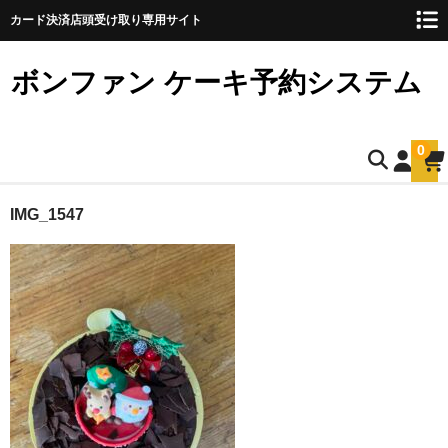
カード決済店頭受け取り専用サイト
ボンファン ケーキ予約システム
0
ホーム
IMG_1547
お誕生日ケーキのご予約
ショートケーキ
ショートケーキ12cm(5名様用)
ショートケーキ15cm(8名様用)
ショートケーキ18cm(10名様用)