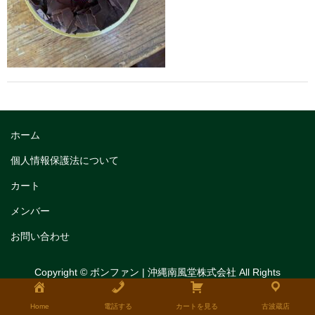
トリフルガナッシュ
トリフルガナッシュケーキ12cm
トリフルガナッシュケーキ15cm
トリフルガナッシュケーキ18cm
生チョコケーキ
ホーム
生チョコケーキ18cm
個人情報保護法について
カート
生チョコケーキ12cm
メンバー
チョコシフォンケーキ
お問い合わせ
フルーツタルト
Copyright © ボンファン | 沖縄南風堂株式会社 All Rights
タルトレット
Reserved.
全国発送可能ギフト商品
Home
電話する
カートを見る
古波蔵店