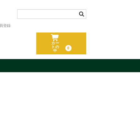
員登録
カー
トの
0
中