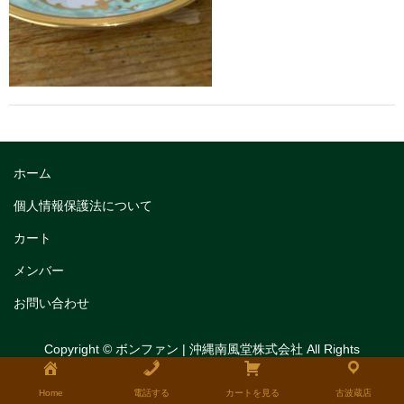
トリフルガナッシュ
トリフルガナッシュケーキ12cm
トリフルガナッシュケーキ15cm
トリフルガナッシュケーキ18cm
生チョコケーキ
ホーム
生チョコケーキ18cm
個人情報保護法について
カート
生チョコケーキ12cm
メンバー
チョコシフォンケーキ
お問い合わせ
フルーツタルト
Copyright © ボンファン | 沖縄南風堂株式会社 All Rights
タルトレット
Reserved.
全国発送可能ギフト商品
Home
電話する
カートを見る
古波蔵店