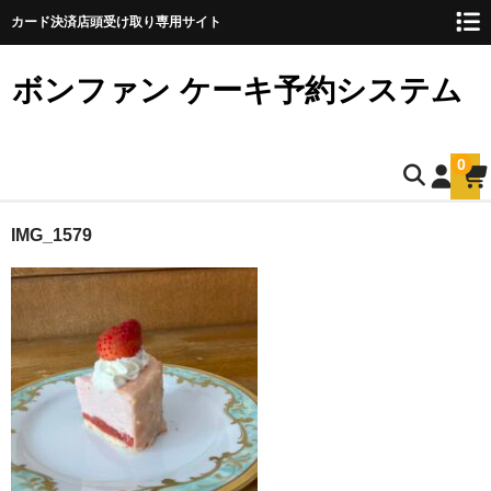
カード決済店頭受け取り専用サイト
ボンファン ケーキ予約システム
0
ホーム
IMG_1579
お誕生日ケーキのご予約
ショートケーキ
ショートケーキ12cm(5名様用)
ショートケーキ15cm(8名様用)
ショートケーキ18cm(10名様用)