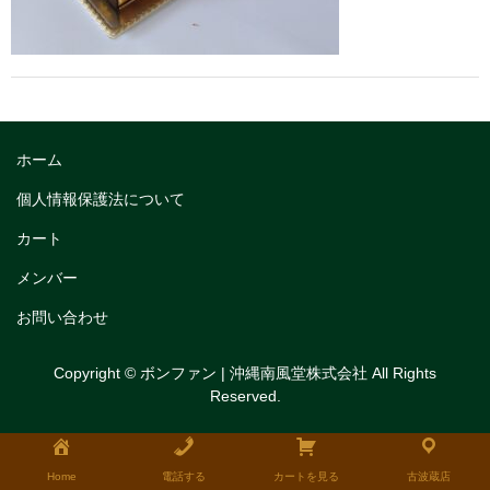
トリフルガナッシュ
トリフルガナッシュケーキ12cm
トリフルガナッシュケーキ15cm
トリフルガナッシュケーキ18cm
ホーム
個人情報保護法について
生チョコケーキ
カート
生チョコケーキ18cm
メンバー
生チョコケーキ12cm
お問い合わせ
チョコシフォンケーキ
Copyright © ボンファン | 沖縄南風堂株式会社 All Rights
フルーツタルト
Reserved.
タルトレット
全国発送可能ギフト商品
Home
電話する
カートを見る
古波蔵店