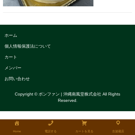
トリフルガナッシュ
トリフルガナッシュケーキ12cm
トリフルガナッシュケーキ15cm
ホーム
トリフルガナッシュケーキ18cm
個人情報保護法について
生チョコケーキ
カート
メンバー
生チョコケーキ18cm
お問い合わせ
生チョコケーキ12cm
チョコシフォンケーキ
Copyright © ボンファン | 沖縄南風堂株式会社 All Rights
Reserved.
フルーツタルト
タルトレット
全国発送可能ギフト商品
Home
電話する
カートを見る
古波蔵店