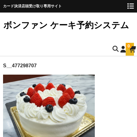
カード決済店頭受け取り専用サイト
ボンファン ケーキ予約システム
0
ホーム
S__477298707
お誕生日ケーキのご予約
ショートケーキ
ショートケーキ12cm(5名様用)
ショートケーキ15cm(8名様用)
ショートケーキ18cm(10名様用)