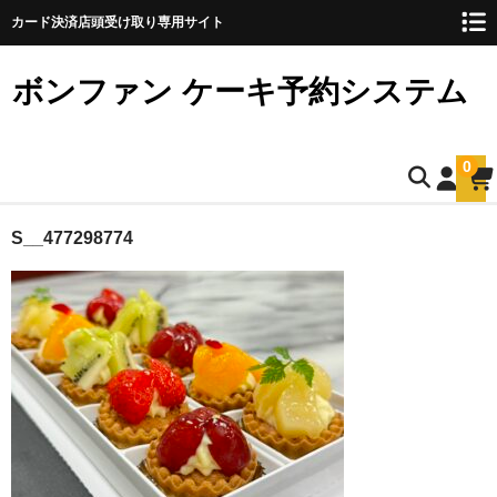
カード決済店頭受け取り専用サイト
ボンファン ケーキ予約システム
0
ホーム
S__477298774
お誕生日ケーキのご予約
ショートケーキ
ショートケーキ12cm(5名様用)
ショートケーキ15cm(8名様用)
ショートケーキ18cm(10名様用)