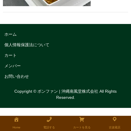
トリフルガナッシュ
トリフルガナッシュケーキ12cm
トリフルガナッシュケーキ15cm
ホーム
トリフルガナッシュケーキ18cm
個人情報保護法について
生チョコケーキ
カート
メンバー
生チョコケーキ18cm
お問い合わせ
生チョコケーキ12cm
チョコシフォンケーキ
Copyright © ボンファン | 沖縄南風堂株式会社 All Rights
Reserved.
フルーツタルト
タルトレット
全国発送可能ギフト商品
Home
電話する
カートを見る
古波蔵店